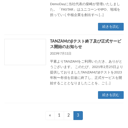
DemoDayに当社代表の柴崎が登壇いたしまし
た。 「FASTAR」はユニコーンやIPO、地域を
担っていく中核企業を創出すべ […]
続きを読む
TANZAMのβテスト終了及び正式サービ
ス開始のお知らせ
2023年7月11日
平素よりTANZAMをご利用いただき、ありがと
うございます。 このたび、2021年2月25日より
提供しておりましたTANZAMのβテストを2023
年秋〜冬頃を目途に終了し、正式サービスを開
始することとなりましたことを、ご […]
続きを読む
投
«
固
1
固
2
固
3
定
定
定
稿
ペ
ペ
ペ