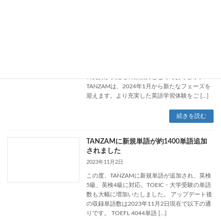
【大切なお知らせ】2024年1月に開始予
定のProプランの詳細
2023年12月10日
ユーザーの皆様 まずは、TANZAMアプリをご愛
用いただき、誠にありがとうございます。皆様
の支持が私たちの原動力となっております。
TANZAMは、2024年1月から新たなフェーズを
迎えます。より充実した英語学習体験をご […]
続きを読む
TANZAMに新規単語が約1400単語追加
されました
2023年11月2日
この度、TANZAMに新規単語が追加され、英検
5級、英検4級に対応。TOEIC・大学受験の単語
数も大幅に増加いたしました。 アップデート後
の収録単語数は2023年11月2日現在で以下の通
りです。 TOEFL 4044単語 […]