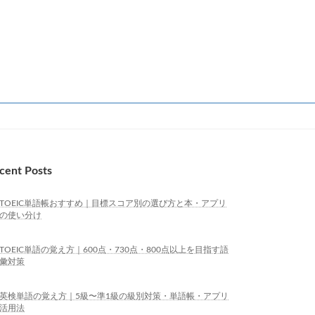
cent Posts
TOEIC単語帳おすすめ｜目標スコア別の選び方と本・アプリ
の使い分け
TOEIC単語の覚え方｜600点・730点・800点以上を目指す語
彙対策
英検単語の覚え方｜5級〜準1級の級別対策・単語帳・アプリ
活用法