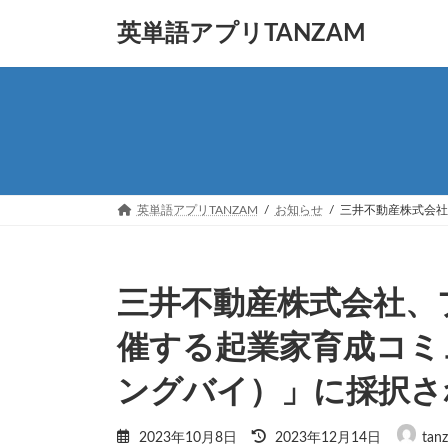
コ
ナ
英単語アプリTANZAM
ン
ビ
テ
ゲ
ン
ー
ツ
シ
へ
ョ
ス
ン
キ
に
ッ
移
プ
動
英単語アプリTANZAM
お知らせ
三井不動産株式会社
三井不動産株式会社、
催する起業家育成コミュ
ングバイ）」に採択さ
最
2023年10月8日
2023年12月14日
tan
終