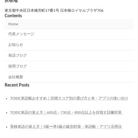
所在地
東京都中央区日本橋兜町17番1号 日本橋ロイヤルプラザ706
Contents
Home
代表メッセージ
お知らせ
単語ブログ
採用ブログ
会社概要
Recent Posts
TOEIC単語帳おすすめ｜目標スコア別の選び方と本・アプリの使い分け
TOEIC単語の覚え方｜600点・730点・800点以上を目指す語彙対策
英検単語の覚え方｜5級〜準1級の級別対策・単語帳・アプリ活用法