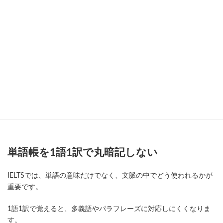
IELTS単語は、単語帳を1周しただけではなかなか定着しません。
また、1語1訳で覚えているだけだと、ReadingやListeningの言い換
えに対応しにくくなります。
ここからは、IELTS単語をどのように覚えると4技能につながりや
すいかを見ていきます。
単語帳を1語1訳で丸暗記しない
IELTSでは、単語の意味だけでなく、文脈の中でどう使われるかが
重要です。
1語1訳で覚えると、多義語やパラフレーズに対応しにくくなりま
す。