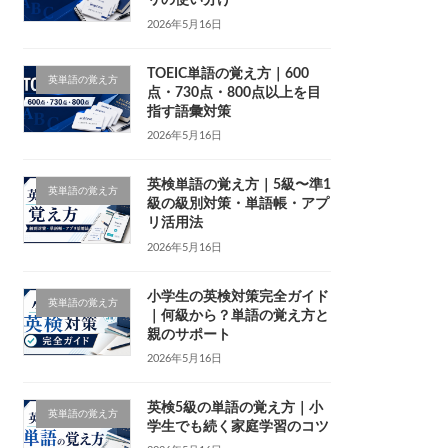
リの使い分け
2026年5月16日
TOEIC単語の覚え方｜600
英単語の覚え方
点・730点・800点以上を目
指す語彙対策
2026年5月16日
英検単語の覚え方｜5級〜準1
英単語の覚え方
級の級別対策・単語帳・アプ
リ活用法
2026年5月16日
小学生の英検対策完全ガイド
英単語の覚え方
｜何級から？単語の覚え方と
親のサポート
2026年5月16日
英検5級の単語の覚え方｜小
英単語の覚え方
学生でも続く家庭学習のコツ