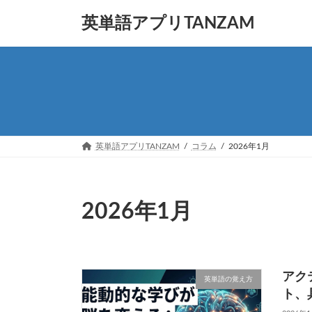
コ
ナ
英単語アプリTANZAM
ン
ビ
テ
ゲ
ン
ー
ツ
シ
へ
ョ
ス
ン
キ
に
ッ
移
プ
動
英単語アプリTANZAM
コラム
2026年1月
2026年1月
アク
英単語の覚え方
ト、