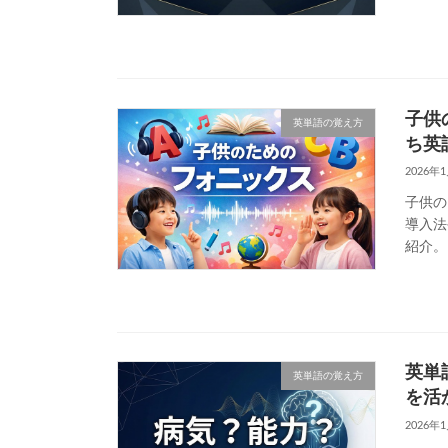
子供
英単語の覚え方
ち英
2026年
子供の
導入法
紹介。
英単
英単語の覚え方
を活
2026年