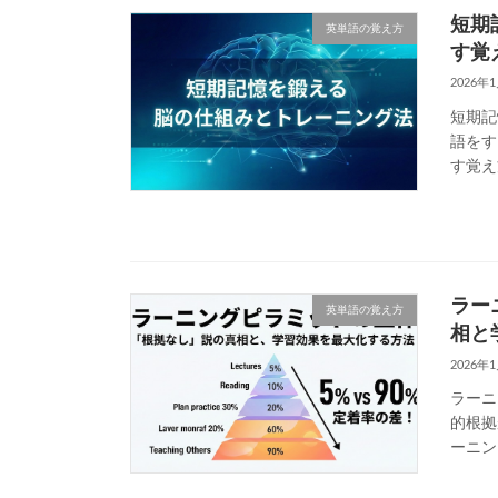
短期
英単語の覚え方
す覚
2026年
短期記
語をす
す覚え
ラー
英単語の覚え方
相と
2026年
ラーニ
的根拠
ーニン