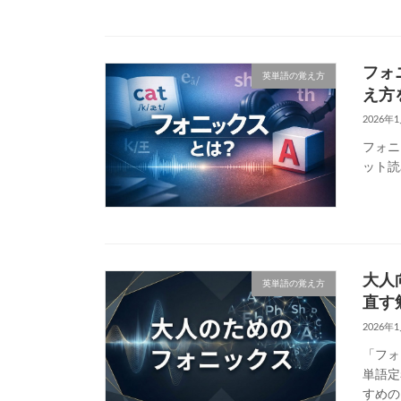
フォ
英単語の覚え方
え方
2026年
フォニ
ット読
大人
英単語の覚え方
直す
2026年
「フォ
単語定
すめの