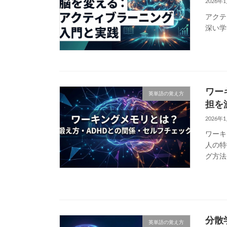
2026年
アクテ
深い学
ワー
英単語の覚え方
担を
2026年
ワーキ
人の特
グ方法
分散
英単語の覚え方