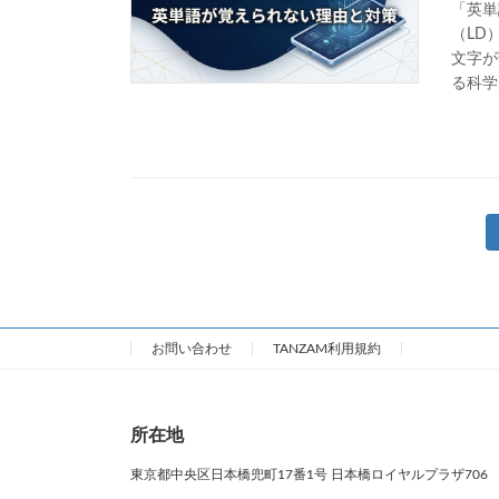
「英単
（LD
文字が
る科学
投
稿
の
お問い合わせ
TANZAM利用規約
ペ
ー
所在地
ジ
東京都中央区日本橋兜町17番1号 日本橋ロイヤルプラザ706
送