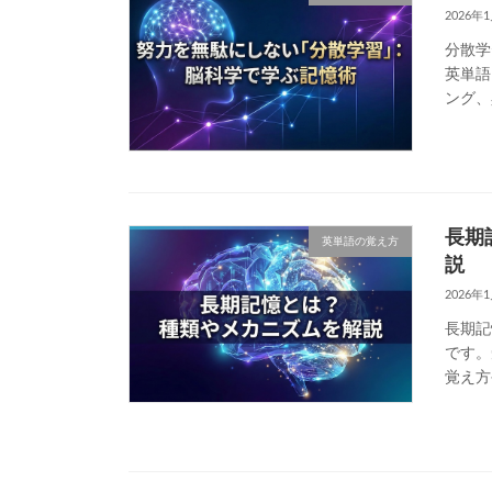
2026年
分散学
英単語
ング、
長期
英単語の覚え方
説
2026年
長期記
です。
覚え方