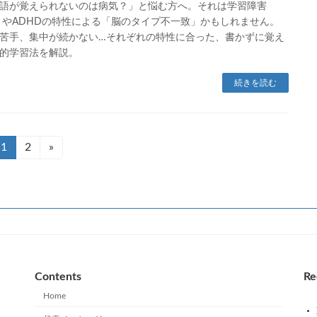
語が覚えられないのは病気？」と悩む方へ。それは学習障害
）やADHDの特性による「脳のタイプ不一致」かもしれません。
苦手、集中が続かない…それぞれの特性に合った、書かずに覚え
的学習法を解説。
続きを読む
固
1
固
2
»
定
定
ペ
ペ
ー
ー
ジ
ジ
Contents
Re
Home